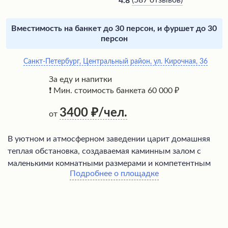
(
587 отзывов
)
4.8
Вместимость на банкет до 30 персон, и фуршет до 30
персон
Санкт-Петербург, Центральный район, ул. Кирочная, 36
За еду и напитки
❗ Мин. стоимость банкета 60 000 ₽
3400
/чел.
от
В уютном и атмосферном заведении царит домашняя
теплая обстановка, создаваемая каминным залом с
маленькими комнатными размерами и компетентным
Подробнее о площадке
профессиональным персоналом. Посетители высоко
ценят вкусную разнообразную кухню, изобилие блюд, а
также безупречный сервис официантов, внимательно
обслуживающих гостей. Организаторы праздничных
мероприятий отмечают помощь администраторов в