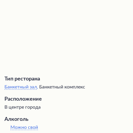
выборе зала, предоставление дополнительных услуг и
рекомендации проверенных подрядчиков высокого
уровня. Атмосферное место идеально подходит для
проведения торжественных событий благодаря
сочетанию уюта, профессионализма персонала и
качественного обслуживания.
Тип ресторана
Банкетный зал
,
Банкетный комплекс
Расположение
В центре города
Алкоголь
Можно свой