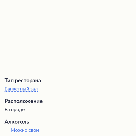
деталями. Высокое качество обслуживания
официантов, вкусная кухня и чистота залов дополняют
приятные впечатления от посещения заведения. Гостям
предлагается реализовать любые оригинальные идеи
для торжеств, которые запомнятся надолго.
Тип ресторана
Банкетный зал
Расположение
В городе
Алкоголь
Можно свой