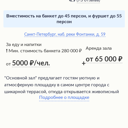
(
73 отзыва
)
4.9
Вместимость на банкет до 45 персон, и фуршет до 55
персон
Санкт-Петербург, наб. реки Фонтанки, д. 59
За еду и напитки
Аренда зала
❗ Мин. стоимость банкета 280 000 ₽
от 65 000
5000
/чел.
+
от
"Основной зал" предлагает гостям уютную и
атмосферную площадку в самом центре города с
шикарной террасой, откуда открывается живописный
Подробнее о площадке
вид на достопримечательности. Здесь можно провести
различные мероприятия, в том числе свадьбы в
элегантной обстановке. Благодаря отзывчивому и
внимательному банкетному менеджеру праздники
организуются на высоком уровне с продуманными