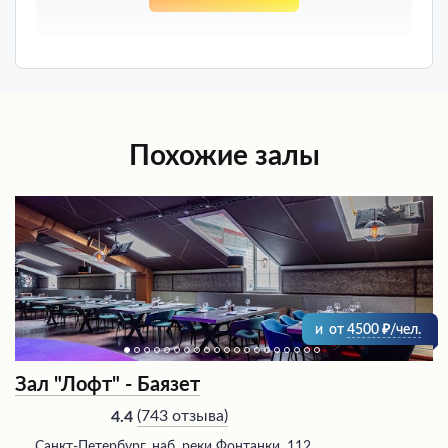
Похожие залы
и
от
4500
/чел.
Зал "Лофт" - Баязет
(
743 отзыва
)
4.4
Санкт-Петербург, наб. реки Фонтанки, 112