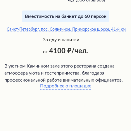
(
330 отзывов
)
4.9
Вместимость на банкет до 60 персон
Санкт-Петербург, пос. Солнечное, Приморское шоссе, 41-й км
За еду и напитки
4100
/чел.
от
В уютном Каминном зале этого ресторана создана
атмосфера уюта и гостеприимства, благодаря
профессиональной работе внимательных официантов.
Подробнее о площадке
Здесь можно отметить любое торжество, от семейного
ужина до свадебного банкета, который будет
организован на высшем уровне. В тёплое время года
посетители могут разместиться в комфортабельных
домиках, где есть возможность приготовить шашлык
на мангале или воспользоваться кухней. Рядом
находится пляж на берегу Финского залива. В меню