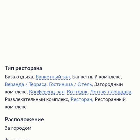
представлено разнообразие блюд, в том числе и
детское меню.
Тип ресторана
База отдыха,
Банкетный зал
,
Банкетный комплекс,
Веранда / Терраса
,
Гостиница / Отель
,
Загородный
комплекс,
Конференц-зал
,
Коттедж
,
Летняя площадка
,
Развлекательный комплекс,
Ресторан
,
Ресторанный
комплекс
Расположение
За городом